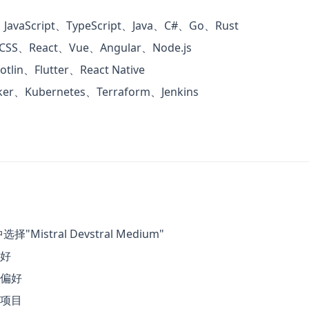
JavaScript、TypeScript、Java、C#、Go、Rust
SS、React、Vue、Angular、Node.js
tlin、Flutter、React Native
er、Kubernetes、Terraform、Jenkins
"Mistral Devstral Medium"
好
偏好
项目